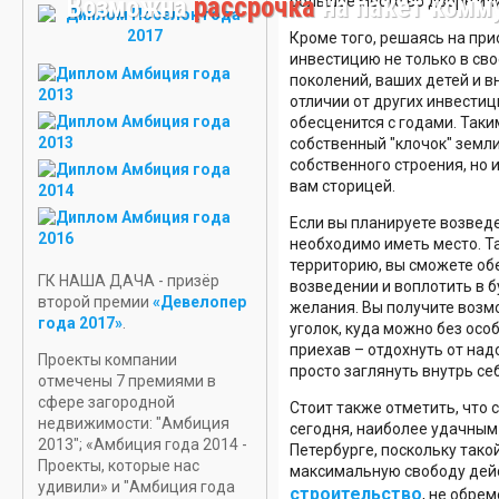
Возможна
рассрочка
на пакет комм
большое место во дворе или
УЧАСТОК
В РОПШЕ
Кроме того, решаясь на пр
инвестицию не только в сво
НОВЫЕ
поколений, ваших детей и в
ПРОЕКТЫ
отличии от других инвести
ДОМОВ
обесценится с годами. Таки
собственный "клочок" земл
собственного строения, но 
вам сторицей.
Если вы планируете возвед
необходимо иметь место. Т
территорию, вы сможете об
ГК НАША ДАЧА - призёр
возведении и воплотить в 
второй премии
«Девелопер
желания. Вы получите возм
года 2017»
.
уголок, куда можно без осо
приехав – отдохнуть от над
Проекты компании
просто заглянуть внутрь се
отмечены 7 премиями в
сфере загородной
Стоит также отметить, что 
недвижимости: "Амбиция
сегодня, наиболее удачным
2013"; «Амбиция года 2014 -
Петербурге, поскольку тако
Проекты, которые нас
максимальную свободу дейс
удивили» и "Амбиция года
строительство
, не обре