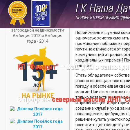
ДАЧУ В
КИРОВСКОМ
Где приобрести мес
РАЙОНЕ
с
КУПИТЬ УЧАСТО
В
Порой жизнь в шумном совр
ЛОМОНОСОВСК
одночасье хочется сменить 
РАЙОНЕ
проживание поближе к прир
почти не отличаются от гор
КУПИТЬ
коммуникаций и транспортн
ДАЧУ В
кардинальных перемен? Пр
ЛУЖСКОМ
КП "Фаворит"
— Ваш дом в заповедн
решение!
РАЙОНЕ
Стать обладателем собстве
КУПИТЬ ДАЧУ В
словно воплощает все ваши
ЛОМОНОСОВСК
погоду и обеспечивая свеже
РАЙОНЕ
многие. При этом не стоит 
только возвести желаемое с
В продаже
северный массив ДНП "С
КУПИТЬ ДАЧУ
и прилегающей территории. 
ВО
создание клумб и уход за н
ВСЕВОЛОЖСКОМ
наслаждение, пробуждая в 
РАЙОНЕ
решение купить участок по
посвятить цветоводству не 
КУПИТЬ