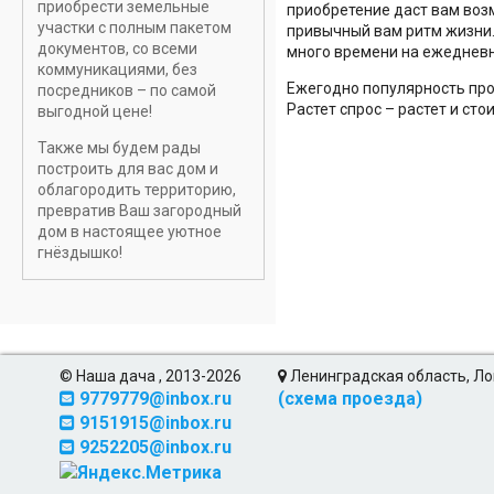
приобрести земельные
приобретение даст вам воз
участки с полным пакетом
привычный вам ритм жизни.
документов, со всеми
много времени на ежедневн
коммуникациями, без
Ежегодно популярность про
посредников – по самой
Растет спрос – растет и ст
выгодной цене!
Также мы будем рады
построить для вас дом и
облагородить территорию,
превратив Ваш загородный
дом в настоящее уютное
гнёздышко!
© Наша дача , 2013-2026
Ленинградская область, Ло
9779779@inbox.ru
(схема проезда)
9151915@inbox.ru
9252205@inbox.ru