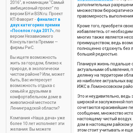
2016", в номинации "Самый
дополнительных разрешений
амбициозный проект" по
множеством бюрократическ
версии БН и BSN.ru. Проект
правомерность выполнения
КП Фаворит -
финалист в
двух категориях премии
Кроме того, приобретя свою
«Поселок года 2017»
, по
избавляетесь от необходимо
версии Независимого
многих также является нес
Консультанта Премии —
преимуществом, ведь возмо
фирмы PwC.
полноценно отдохнуть без л
большей редкостью.
Вы ищете возможность
жить за городом, близко к
Планируя жизнь подальше о
природе, в экологически
актуальными объявления, 
чистом районе? Или, может
делянку на территории обла
быть, Вас интересует
из наиболее актуальных ва
возможность отдыха с
ИЖС в Ломоносовском райо
семьёй и друзьями в
Это и неудивительно, ведь 
комфортабельном доме в
широкой и заслуженной по
живописной местности
сочетаются красивейшие пе
Ленинградской области?
сообщение, множество исто
Компания «Наша дача» уже
настоящему чистый воздух.
более 10 лет исполняет эти
дом в настоящем райском уг
желания: Вы можете
этом стоит учитывать и ещ