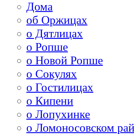
Дома
об Оржицах
о Дятлицах
о Ропше
о Новой Ропше
о Сокулях
о Гостилицах
о Кипени
о Лопухинке
о Ломоносовском ра