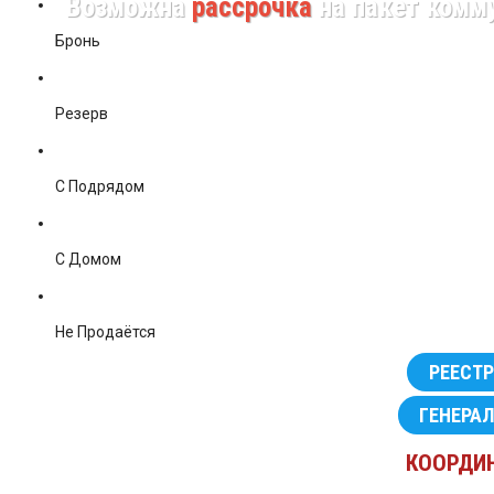
Возможна
рассрочка
на пакет комм
УЧАСТОК
В РОПШЕ
Бронь
НОВЫЕ
ПРОЕКТЫ
ДОМОВ
Резерв
С Подрядом
С Домом
Не Продаётся
РЕЕСТР
ГЕНЕРА
КООРДИ