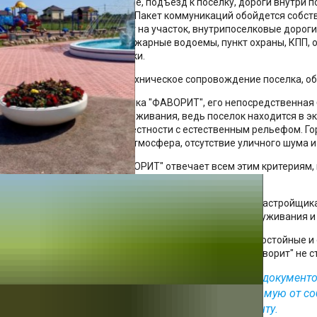
посёлка (электроснабжение, подъезд к поселку, дороги внутри 
инфраструктурой поселка. Пакет коммуникаций обойдется собстве
электромощностей - 10 кВт на участок, внутрипоселковые дороги
площадки, зоны отдыха, пожарные водоемы, пункт охраны, КПП, 
мусоросборочные площадки.
Обслуживание, охрана и техническое сопровождение поселка, о
Месторасположение поселка "ФАВОРИТ", его непосредственная бл
место для постоянного проживания, ведь поселок находится в э
пейзажей, на холмистой местности с естественным рельефом. Г
чистый воздух, здоровая атмосфера, отсутствие уличного шума 
Коттеджный поселок "ФАВОРИТ" отвечает всем этим критериям,
семейном доме.
Организованный коттеджный поселок от известного застройщика
соблюдении сроков строительства, организации обслуживания и
Все проекты ГК Наша Дача - это сбалансированные, достойные 
соотношение качества и заявленной стоимости. И "Фаворит" не 
Каждый участок имеет полный комплект документо
Продажа участков осуществляются напрямую от соб
Индивидуальный подход к каждому клиенту.