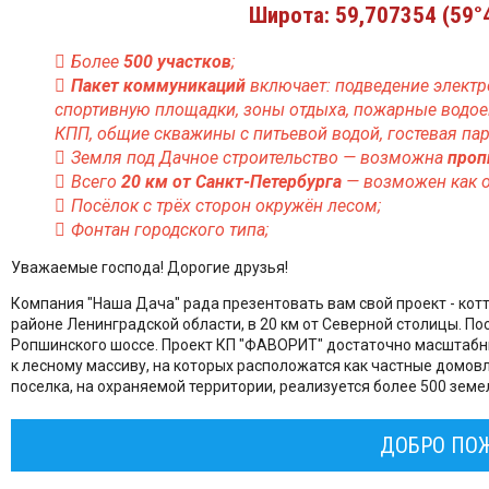
Широта: 59,707354 (59°42
Более
500 участков
;
Пакет коммуникаций
включает: подведение электро
спортивную площадки, зоны отдыха, пожарные водое
КПП, общие скважины с питьевой водой, гостевая па
Земля под Дачное строительство — возможна
проп
Всего
20 км от Санкт-Петербурга
— возможен как о
Посёлок с трёх сторон окружён лесом;
Фонтан городского типа;
Уважаемые господа! Дорогие друзья!
Компания "Наша Дача" рада презентовать вам свой проект - к
районе Ленинградской области, в 20 км от Северной столицы. По
Ропшинского шоссе. Проект КП "ФАВОРИТ" достаточно масштабн
к лесному массиву, на которых расположатся как частные домов
поселка, на охраняемой территории, реализуется более 500 зем
ДОБРО ПОЖ