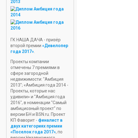
УЧАСТОК
В РОПШЕ
НОВЫЕ
ПРОЕКТЫ
ДОМОВ
ГК НАША ДАЧА - призёр
второй премии
«Девелопер
года 2017»
.
Проекты компании
отмечены 7 премиями в
сфере загородной
недвижимости: "Амбиция
2013"; «Амбиция года 2014 -
Проекты, которые нас
удивили» и "Амбиция года
2016", в номинации "Самый
амбициозный проект" по
версии БН и BSN.ru. Проект
КП Фаворит -
финалист в
двух категориях премии
«Поселок года 2017»
, по
версии Независимого