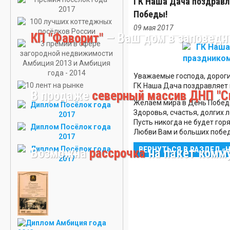
ГК Наша Дача поздравл
ДАЧУ В
Победы!
КИРОВСКОМ
РАЙОНЕ
09 мая 2017
КП "Фаворит"
— Ваш дом в заповедн
КУПИТЬ УЧАСТО
В
ЛОМОНОСОВСК
РАЙОНЕ
Уважаемые господа, дороги
ГК Наша Дача поздравляет 
КУПИТЬ
В продаже
северный массив ДНП "С
ДАЧУ В
Желаем мира в День Побед
ЛУЖСКОМ
Здоровья, счастья, долгих л
РАЙОНЕ
Пусть никогда не будет горя
Любви Вам и больших побед
КУПИТЬ ДАЧУ В
ЛОМОНОСОВСК
ВЕРНУТЬСЯ В РАЗДЕЛ «
Возможна
рассрочка
на пакет комм
РАЙОНЕ
КУПИТЬ ДАЧУ
ВО
ВСЕВОЛОЖСКОМ
РАЙОНЕ
КУПИТЬ