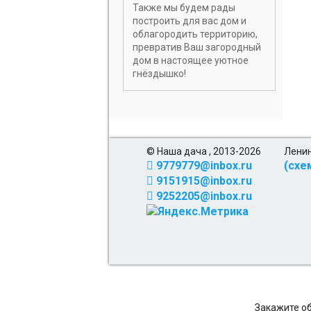
Также мы будем рады
построить для вас дом и
облагородить территорию,
превратив Ваш загородный
дом в настоящее уютное
гнёздышко!
© Наша дача , 2013-2026
Ленин
9779779@inbox.ru
(схе
9151915@inbox.ru
9252205@inbox.ru
Закажите о