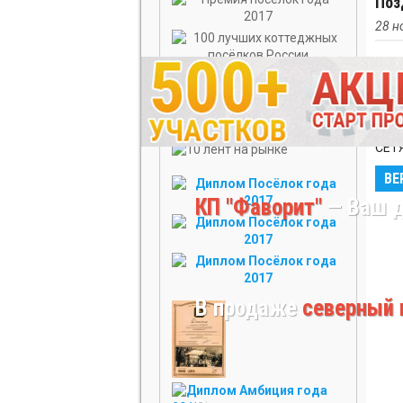
Поз
28 н
Позд
В П
СЕТ
ВЕ
КП "Фаворит"
— Ваш д
В продаже
северный 