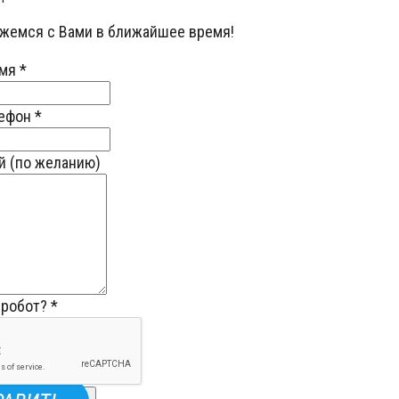
яжемся с Вами в ближайшее время!
мя
*
лефон
*
й (по желанию)
 робот?
*