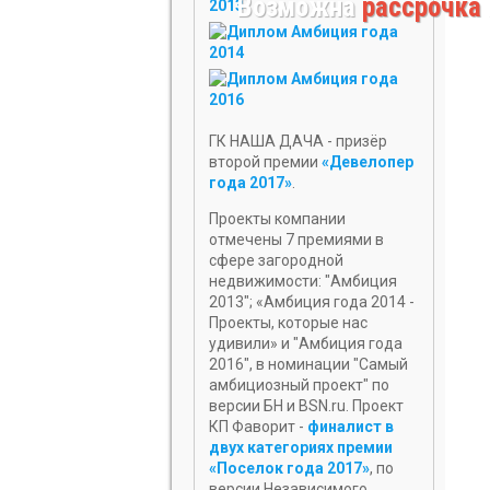
Возможна
рассрочка
ГК НАША ДАЧА - призёр
второй премии
«Девелопер
года 2017»
.
Проекты компании
отмечены 7 премиями в
сфере загородной
недвижимости: "Амбиция
2013"; «Амбиция года 2014 -
Проекты, которые нас
удивили» и "Амбиция года
2016", в номинации "Самый
амбициозный проект" по
версии БН и BSN.ru. Проект
КП Фаворит -
финалист в
двух категориях премии
«Поселок года 2017»
, по
версии Независимого