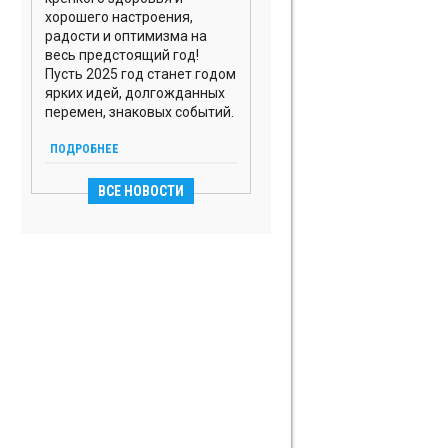
ГАТЧИНСКОМ
хорошего настроения,
РАЙОНЕ
радости и оптимизма на
весь предстоящий год!
ПОСЕЛОК
Пусть 2025 год станет годом
СОЙКИНО В
ярких идей, долгожданных
ЛОМОНОСОВСКОМ
перемен, знаковых событий.
РАЙОНЕ
ПОДРОБНЕЕ
КОТТЕДЖНЫЙ
ПОСЕЛОК
ВСЕ НОВОСТИ
ЛОПУХИНКА В
ЛОМОНОСОВСКОМ
РАЙОНЕ