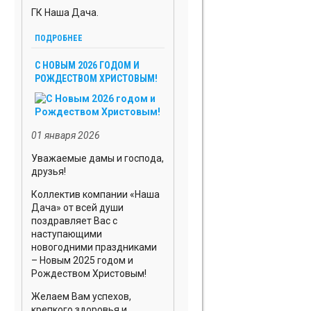
ЗЕМЕЛЬНЫЙ
ГК Наша Дача.
УЧАСТОК
ПОДРОБНЕЕ
КОТТЕДЖНЫЕ
ПОСЕЛКИ
C НОВЫМ 2026 ГОДОМ И
РОЖДЕСТВОМ ХРИСТОВЫМ!
СТРОИТЕЛЬСТВО
БАНИ
ДАЧА В
ЛЕНОБЛАСТИ
01 января 2026
КУПИТЬ
Уважаемые дамы и господа,
ДАЧУ В
друзья!
ВЫРИЦЕ
Коллектив компании «Наша
КУПИТЬ
Дача» от всей души
ДАЧУ В
поздравляет Вас с
ГАТЧИНЕ
наступающими
новогодними праздниками
КУПИТЬ
– Новым 2025 годом и
ДОМ В
Рождеством Христовым!
ДЕРЕВНЕ
Желаем Вам успехов,
ДАЧИ В
крепкого здоровья и