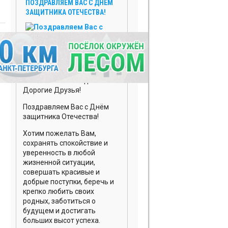
ПОЗДРАВЛЯЕМ ВАС С ДНЁМ
О
ЗАЩИТНИКА ОТЕЧЕСТВА!
РОПШЕ
О
НОВОЙ
РОПШЕ
23 февраля 2026
О
Уважаемые Господа!
СОКУЛЯХ
Дорогие Друзья!
О
Поздравляем Вас с Днём
ГОСТИЛИЦАХ
защитника Отечества!
О
Хотим пожелать Вам,
КИПЕНИ
сохранять спокойствие и
уверенность в любой
О
жизненной ситуации,
ЛОПУХИНКЕ
совершать красивые и
добрые поступки, беречь и
О
крепко любить своих
ЛОМОНОСОВСКОМ
родных, заботиться о
РАЙОНЕ
будущем и достигать
больших высот успеха.
СВОЙ