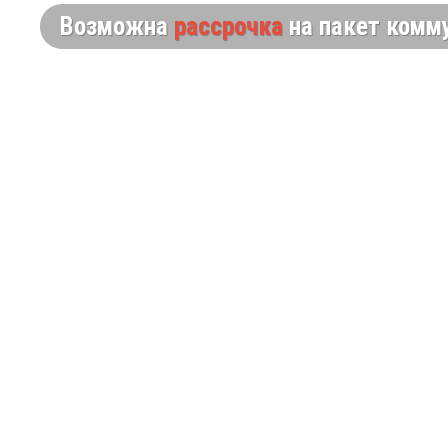
УЧАСТОК
Возможна
рассрочка
на пакет комм
В РОПШЕ
НОВЫЕ
ПРОЕКТЫ
ДОМОВ