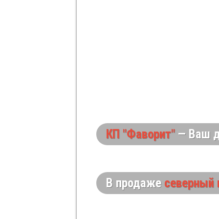
КП "Фаворит"
— Ваш д
В продаже
северный 