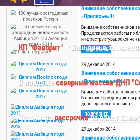
ДАЧУ В
Внимание собственнико
КИРОВСКОМ
РАЙОНЕ
«Прилесье»!!!
КУПИТЬ УЧАСТО
Внимание собственников зе
В
Продолжаются работы по бл
ЛОМОНОСОВСК
инфраструктуры, закончен 
РАЙОНЕ
КП "Фаворит"
— Ваш дом в заповедн
ПОДРОБНЕЕ
КУПИТЬ
ДАЧУ В
29 декабря 2014
ЛУЖСКОМ
Внимание собственнико
РАЙОНЕ
«Простоквашино».
В продаже
северный массив ДНП "С
КУПИТЬ ДАЧУ В
ЛОМОНОСОВСК
Внимание собственников зе
РАЙОНЕ
В поселке продолжаются р
дорог дачного массива.
КУПИТЬ ДАЧУ
ВО
ПОДРОБНЕЕ
Возможна
рассрочка
на пакет комм
ВСЕВОЛОЖСКОМ
РАЙОНЕ
29 декабря 2014
КУПИТЬ
Внимание собственнико