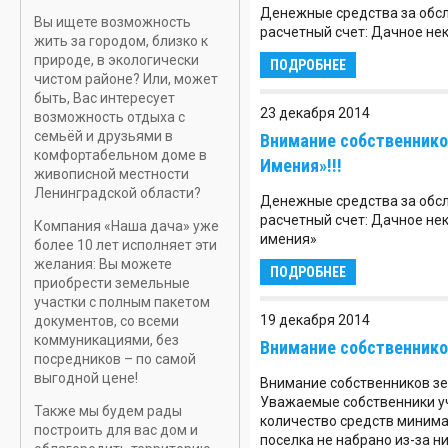
Денежные средства за обс
Вы ищете возможность
расчетный счет: Дачное не
жить за городом, близко к
природе, в экологически
ПОДРОБНЕЕ
чистом районе? Или, может
быть, Вас интересует
23 декабря 2014
возможность отдыха с
семьёй и друзьями в
Внимание собственнико
комфортабельном доме в
Имения»!!!
живописной местности
Ленинградской области?
Денежные средства за обс
расчетный счет: Дачное не
Компания «Наша дача» уже
имения»
более 10 лет исполняет эти
желания: Вы можете
ПОДРОБНЕЕ
приобрести земельные
участки с полным пакетом
19 декабря 2014
документов, со всеми
коммуникациями, без
Внимание собственников
посредников – по самой
выгодной цене!
Внимание собственников зе
Уважаемые собственники уча
Также мы будем рады
количество средств миним
построить для вас дом и
поселка не набрано из-за н