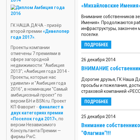
УЧАСТОК
«Михайловские Имения
В РОПШЕ
Внимание собственников з
НОВЫЕ
Имения». Продолжаются раб
ПРОЕКТЫ
ГК НАША ДАЧА - призёр
инфраструктуры, закончен 
ДОМОВ
второй премии
«Девелопер
поселке.
года 2017»
.
ПОДРОБНЕЕ
Проекты компании
отмечены 7 премиями в
сфере загородной
26 декабря 2014
недвижимости: "Амбиция
ВНИМАНИЕ собственнико
2013"; «Амбиция года 2014 -
Проекты, которые нас
Дорогие друзья, ГК Наша Д
удивили» и "Амбиция года
просьбы и пожелания, дост
2016", в номинации "Самый
страховой компанией «РЕСО 
амбициозный проект" по
версии БН и BSN.ru. Проект
ПОДРОБНЕЕ
КП Фаворит -
финалист в
двух категориях премии
25 декабря 2014
«Поселок года 2017»
, по
Внимание собственнико
версии Независимого
Консультанта Премии —
"Флагман"!!!
фирмы PwC.